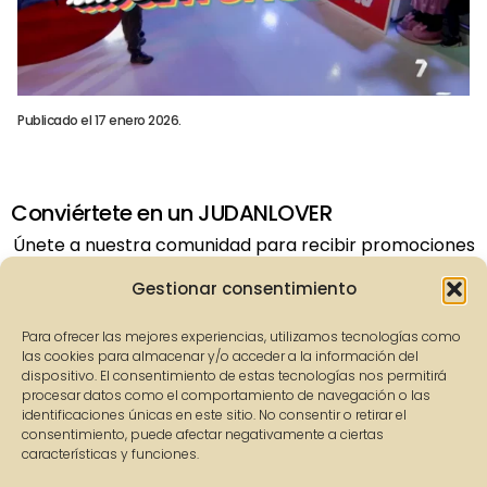
Publicado el 17 enero 2026.
Conviértete en un JUDANLOVER
Únete a nuestra comunidad para recibir promociones
exclusivas y estar al día de todas nuestras novedades.
Gestionar consentimiento
Para ofrecer las mejores experiencias, utilizamos tecnologías como
las cookies para almacenar y/o acceder a la información del
dispositivo. El consentimiento de estas tecnologías nos permitirá
Enviar
procesar datos como el comportamiento de navegación o las
identificaciones únicas en este sitio. No consentir o retirar el
consentimiento, puede afectar negativamente a ciertas
SHOP
INICIO
características y funciones.