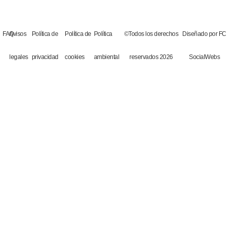
FAQ
Avisos
Política de
Política de
Política
©Todos los derechos
Diseñado por FC
legales
privacidad
cookies
ambiental
reservados 2026
SocialWebs